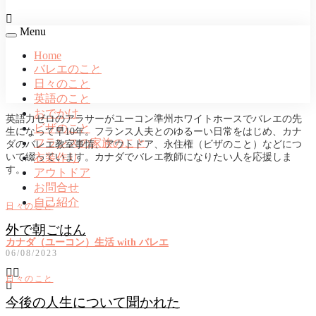
Menu
Home
バレエのこと
日々のこと
英語のこと
おでかけ
英語力ゼロのアラサーがユーコン準州ホワイトホースでバレエの先
ビザのこと
生になって早10年。フランス人夫とのゆるーい日常をはじめ、カナ
フランスの家族のこと
ダのバレエ教室事情、アウトドア、永住権（ビザのこと）などにつ
いて綴っています。カナダでバレエ教師になりたい人を応援しま
衣装作り
す。
アウトドア
お問合せ
自己紹介
日々のこと
外で朝ごはん
カナダ（ユーコン）生活 with バレエ
06/08/2023
日々のこと
今後の人生について聞かれた