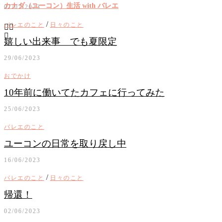
カナダ（ユーコン）生活 with バレエ
07/07/2023
/
バレエのこと
日々のこと
嬉しい出来事 でも夏限定
29/06/2023
おでかけ
10年前に働いてたカフェに行ってみた
25/06/2023
バレエのこと
ユーコンの日常を取り戻し中
16/06/2023
/
バレエのこと
日々のこと
帰還！
02/06/2023