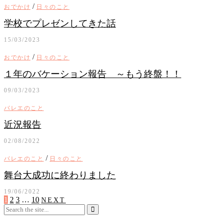
/
おでかけ
日々のこと
学校でプレゼンしてきた話
15/03/2023
/
おでかけ
日々のこと
１年のバケーション報告 ～もう終盤！！
09/03/2023
バレエのこと
近況報告
02/08/2022
/
バレエのこと
日々のこと
舞台大成功に終わりました
19/06/2022
1
2
3
…
10
NEXT