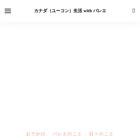
カナダ（ユーコン）生活 with バレエ
おでかけ
バレエのこと
日々のこと
/
/