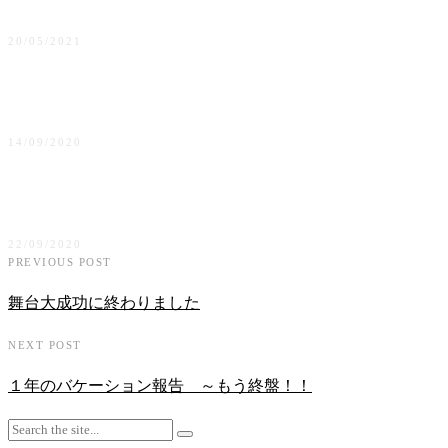
20/05/2021
海外（カナダ）でバレエの先生になる方法①
14/09/2020
海外でバレエの先生になる方法 ②
22/09/2020
PREVIOUS POST
舞台大成功に終わりました
NEXT POST
１年のバケーション報告 ～もう終盤！！