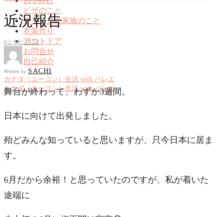
おでかけ
ビザのこと
近況報告
フランスの家族のこと
衣装作り
アウトドア
02/08/2022
お問合せ
自己紹介
SACHI
Written by
カナダ（ユーコン）生活 with バレエ
カナダ（ユーコン）生活 with バレエ
舞台が終わって、わずか3週間。
日本に向けて出発しました。
殆どみんな知っていると思いますが、只今日本に居ま
す。
6月だから余裕！と思っていたのですが、私が着いた
途端に