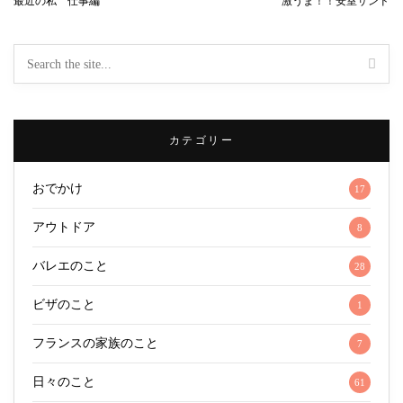
最近の私 仕事編
激うま！！安室サンド
カテゴリー
おでかけ
17
アウトドア
8
バレエのこと
28
ビザのこと
1
フランスの家族のこと
7
日々のこと
61