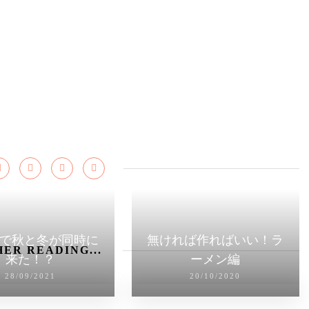
で秋と冬が同時に
無ければ作ればいい！ラ
ER READING...
来た！？
ーメン編
28/09/2021
20/10/2020