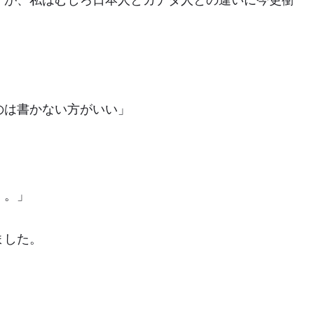
すが、私はむしろ日本人とカナダ人との違いに今更衝
のは書かない方がいい」
。。」
ました。