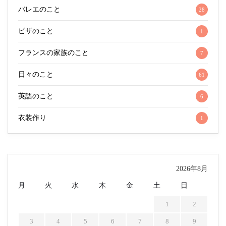
バレエのこと
28
ビザのこと
1
フランスの家族のこと
7
日々のこと
61
英語のこと
6
衣装作り
1
2026年8月
月
火
水
木
金
土
日
1
2
3
4
5
6
7
8
9