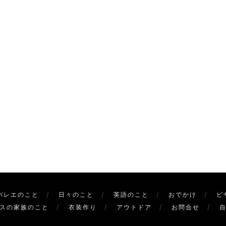
バレエのこと
日々のこと
英語のこと
おでかけ
ビ
スの家族のこと
衣装作り
アウトドア
お問合せ