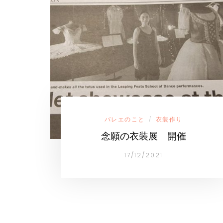
バレエのこと
衣装作り
/
念願の衣装展 開催
17/12/2021